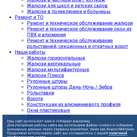
Жалюзи для школ и детских садов
Жалюзи в поликлиники и больницы
Ремонт и ТО
Ремонт и техническое обслуживание жалюзи
Ремонт и техническое обслуживание окон из
ПВХ и алюминия
Ремонт и техническое обслуживание
рольставней, секционных и откатных ворот
Наши работы
Жалюзи горизонтальные
Жалюзи вертикальные
Жалюзи мультифактурные
Жалюзи Плиссе
Рулонные шторы
Рулонные шторы День-Ночь / Зебра
Рольставни
Ворота
Конструкции из алюминиевого профиля
Окна пластиковые
Натяжные потолки
Тонировка окон
Наш сайт использует куки и собирает аналитику.
Для улучшения работы сайта мы используем файлы cookies и собираем
Акции
анонимные данные через сервисы аналитики, такие как ЯндексМетрика.
О компании
Продолжая использовать сайт, вы соглашаетесь с нашей
политикой