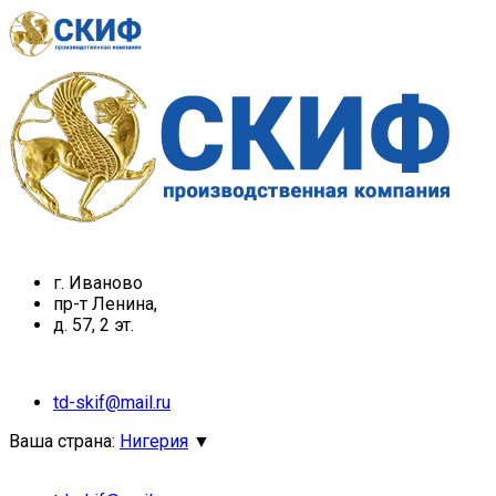
г. Иваново
пр-т Ленина,
д. 57, 2 эт.
td-skif@mail.ru
Ваша страна:
Нигерия
▼