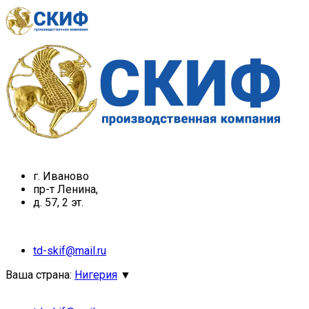
г. Иваново
пр-т Ленина,
д. 57, 2 эт.
td-skif@mail.ru
Ваша страна:
Нигерия
▼